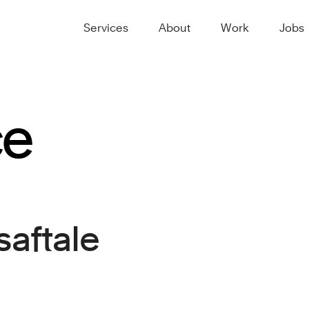
Services
About
Work
Jobs
ce
­aftale